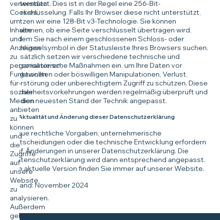
verwenden
unterstützt. Dies ist in der Regel eine 256-Bit-
Cookies,
Verschlüsselung. Falls Ihr Browser diese nicht unterstützt,
um
nutzen wir eine 128-Bit v3-Technologie. Sie können
Inhalte
erkennen, ob eine Seite verschlüsselt übertragen wird,
und
indem Sie nach einem geschlossenen Schloss- oder
Anzeigen
Schlüsselsymbol in der Statusleiste Ihres Browsers suchen.
zu
Zusätzlich setzen wir verschiedene technische und
personalisieren,
organisatorische Maßnahmen ein, um Ihre Daten vor
Funktionen
ungewollten oder böswilligen Manipulationen, Verlust,
für
Zerstörung oder unberechtigtem Zugriff zu schützen. Diese
soziale
Sicherheitsvorkehrungen werden regelmäßig überprüft und
Medien
an den neuesten Stand der Technik angepasst.
anbieten
V. Aktualität und Änderung dieser Datenschutzerklärung
zu
können
Neue rechtliche Vorgaben, unternehmerische
und
Entscheidungen oder die technische Entwicklung erfordern
die
ggf. Änderungen in unserer Datenschutzerklärung. Die
Zugriffe
Datenschutzerklärung wird dann entsprechend angepasst.
auf
Die aktuelle Version finden Sie immer auf unserer Website.
unsere
Website
Stand: November 2024
zu
analysieren.
Außerdem
geben