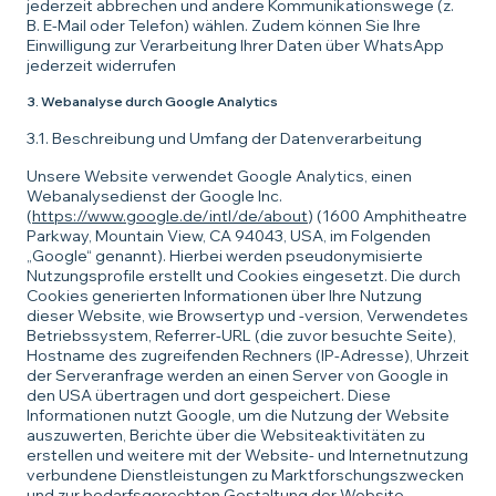
jederzeit abbrechen und andere Kommunikationswege (z.
B. E-Mail oder Telefon) wählen. Zudem können Sie Ihre
Einwilligung zur Verarbeitung Ihrer Daten über WhatsApp
jederzeit widerrufen
3. Webanalyse durch Google Analytics
3.1. Beschreibung und Umfang der Datenverarbeitung
Unsere Website verwendet Google Analytics, einen
Webanalysedienst der Google Inc.
(
https://www.google.de/intl/de/about
) (1600 Amphitheatre
Parkway, Mountain View, CA 94043, USA, im Folgenden
„Google“ genannt). Hierbei werden pseudonymisierte
Nutzungsprofile erstellt und Cookies eingesetzt. Die durch
Cookies generierten Informationen über Ihre Nutzung
dieser Website, wie Browsertyp und -version, Verwendetes
Betriebssystem, Referrer-URL (die zuvor besuchte Seite),
Hostname des zugreifenden Rechners (IP-Adresse), Uhrzeit
der Serveranfrage werden an einen Server von Google in
den USA übertragen und dort gespeichert. Diese
Informationen nutzt Google, um die Nutzung der Website
auszuwerten, Berichte über die Websiteaktivitäten zu
erstellen und weitere mit der Website- und Internetnutzung
verbundene Dienstleistungen zu Marktforschungszwecken
und zur bedarfsgerechten Gestaltung der Website