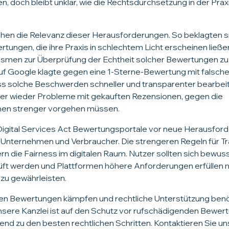
, doch bleibt unklar, wie die Rechtsdurchsetzung in der Pra
lichen die Relevanz dieser Herausforderungen. So beklagten 
tungen, die ihre Praxis in schlechtem Licht erscheinen ließ
ismen zur Überprüfung der Echtheit solcher Bewertungen zu 
uf Google klagte gegen eine 1-Sterne-Bewertung mit falsc
ss solche Beschwerden schneller und transparenter bearbei
mmer wieder Probleme mit gekauften Rezensionen, gegen die
en strenger vorgehen müssen.
 Digital Services Act Bewertungsportale vor neue Herausford
 Unternehmen und Verbraucher. Die strengeren Regeln für T
 die Fairness im digitalen Raum. Nutzer sollten sich bewuss
ft werden und Plattformen höhere Anforderungen erfüllen 
 zu gewährleisten.
en Bewertungen kämpfen und rechtliche Unterstützung benöt
nsere Kanzlei ist auf den Schutz vor rufschädigenden Bewert
nd zu den besten rechtlichen Schritten. Kontaktieren Sie un