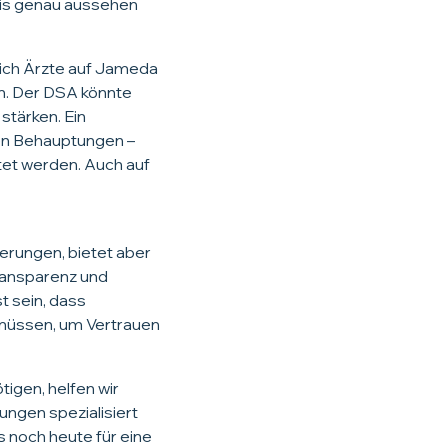
xis genau aussehen
sich Ärzte auf Jameda
en. Der DSA könnte
stärken. Ein
hen Behauptungen –
tet werden. Auch auf
erungen, bietet aber
ransparenz und
t sein, dass
müssen, um Vertrauen
igen, helfen wir
ungen spezialisiert
s noch heute für eine