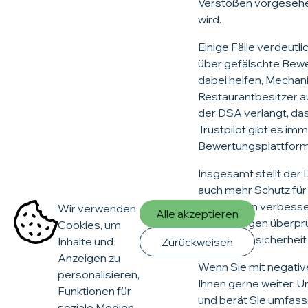
Verstößen vorgesehen
wird.
Einige Fälle verdeut
über gefälschte Bewer
dabei helfen, Mechan
Restaurantbesitzer a
der DSA verlangt, da
Trustpilot gibt es i
Bewertungsplattform
Insgesamt stellt der
auch mehr Schutz für
Moderation verbessern
Wir verwenden
Alle akzeptieren
Bewertungen überprü
Cookies, um
und Rechtssicherheit
Inhalte und
Zurückweisen
Anzeigen zu
Wenn Sie mit negativ
personalisieren,
Ihnen gerne weiter. U
Funktionen für
und berät Sie umfasse
soziale Medien