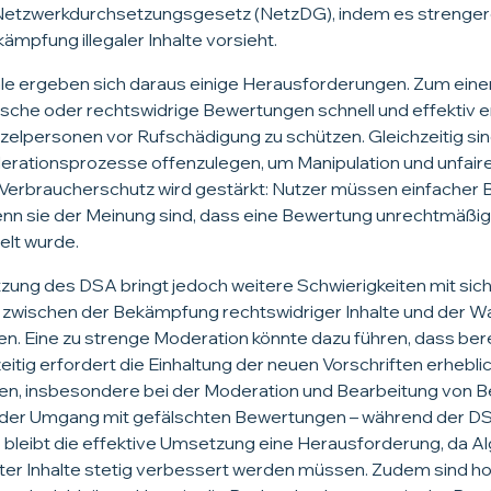
Netzwerkdurchsetzungsgesetz (NetzDG), indem es strenger
mpfung illegaler Inhalte vorsieht.
e ergeben sich daraus einige Herausforderungen. Zum eine
alsche oder rechtswidrige Bewertungen schnell und effektiv 
lpersonen vor Rufschädigung zu schützen. Gleichzeitig sind 
rationsprozesse offenzulegen, um Manipulation und unfaire
 Verbraucherschutz wird gestärkt: Nutzer müssen einfache
enn sie der Meinung sind, dass eine Bewertung unrechtmäßig
lt wurde.
zung des DSA bringt jedoch weitere Schwierigkeiten mit sich
zwischen der Bekämpfung rechtswidriger Inhalte und der W
en. Eine zu strenge Moderation könnte dazu führen, dass bere
zeitig erfordert die Einhaltung der neuen Vorschriften erhebl
n, insbesondere bei der Moderation und Bearbeitung von B
t der Umgang mit gefälschten Bewertungen – während der
 bleibt die effektive Umsetzung eine Herausforderung, da A
ter Inhalte stetig verbessert werden müssen. Zudem sind ho