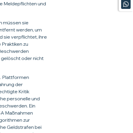
e Meldepflichten und
n müssen sie
entfernt werden, um
sie verpflichtet, ihre
 Praktiken zu
r Beschwerden
 gelöscht oder nicht
. Plattformen
ahrung der
chtigte Kritik
iche personelle und
eschwerden. Ein
 DSA Maßnahmen
lgorithmen zur
he Geldstrafen bei