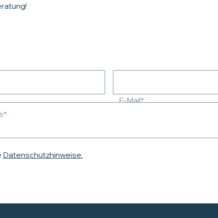
eratung!
E-Mail*
s*
e
Datenschutzhinweise.