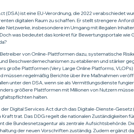
Act (DSA) ist eine EU-Verordnung, die 2022 verabschiedet wu
enten digitalen Raum zu schaffen. Er stellt strengere Anfor
ale Netzwerke, insbesondere im Umgang mit illegalen Inhalte
Doch was bedeutet das konkret für Bewertungsportale wie 
da?
 Betreiber von Online-Plattformen dazu, systematische Risik
und Beschwerdemechanismen zu etablieren und stärker gegen
s große Plattformen (Very Large Online Platforms, VLOPs) 
d müssen regelmäßig Berichte über ihre Maßnahmen veröffe
len unter den DSA, wenn sie als Vermittlungsdienste fungieren
onders größere Plattformen mit Millionen von Nutzern müssen
faltspflichten halten.
 der Digital Services Act durch das Digitale-Dienste-Geset
n Kraft trat. Das DDG regelt die nationalen Zuständigkeiten f
 die Bundesnetzagentur als zentrale Aufsichtsbehörde. Dies
haltung der neuen Vorschriften zuständig. Zudem ergänzt 