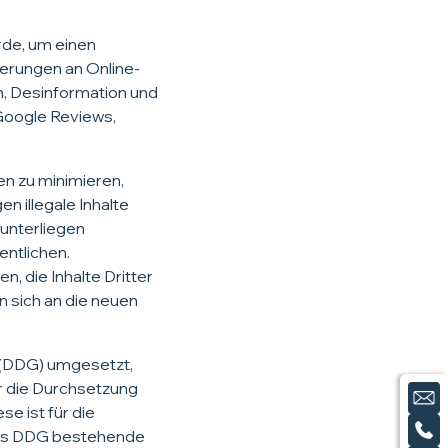
rde, um einen
derungen an Online-
n, Desinformation und
Google Reviews,
en zu minimieren,
 illegale Inhalte
unterliegen
ntlichen.
, die Inhalte Dritter
 sich an die neuen
z (DDG) umgesetzt,
ür die Durchsetzung
e ist für die
das DDG bestehende